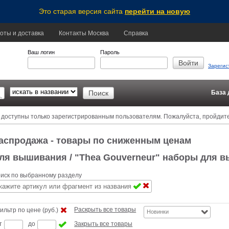
Это старая версия сайта
перейти на новую
оты и доставка
Контакты Москва
Справка
Ваш логин
Пароль
Зарегис
База 
 доступны только зарегистрированным пользователям. Пожалуйста, пройдит
аспродажа - товары по сниженным ценам
ля вышивания
/ "Thea Gouverneur" наборы для 
иск по выбранному разделу
Раскрыть все товары
ильтр по цене (руб.)
Новинки
т
до
Закрыть все товары