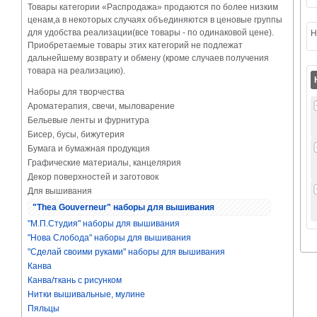
Товары категории «Распродажа» продаются по более низким
ценам,а в некоторых случаях объединяются в ценовые группы
для удобства реализации(все товары - по одинаковой цене).
Н
Приобретаемые товары этих категорий не подлежат
дальнейшему возврату и обмену (кроме случаев получения
товара на реализацию).
Наборы для творчества
Ароматерапия, свечи, мыловарение
Бельевые ленты и фурнитура
Бисер, бусы, бижутерия
Бумага и бумажная продукция
Графические материалы, канцелярия
Декор поверхностей и заготовок
Для вышивания
"Thea Gouverneur" наборы для вышивания
"М.П.Студия" наборы для вышивания
"Нова Слобода" наборы для вышивания
"Сделай своими руками" наборы для вышивания
Канва
Канва/ткань с рисунком
Нитки вышивальные, мулине
Пяльцы