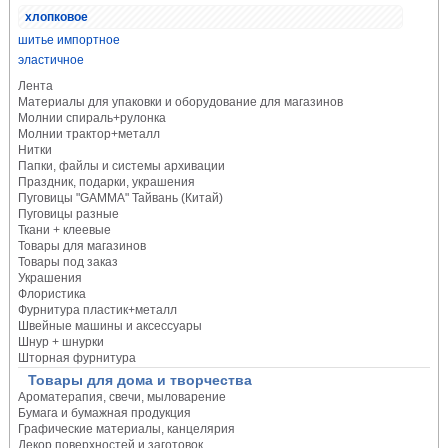
хлопковое
шитье импортное
эластичное
Лента
Материалы для упаковки и оборудование для магазинов
Молнии спираль+рулонка
Молнии трактор+металл
Нитки
Папки, файлы и системы архивации
Праздник, подарки, украшения
Пуговицы "GAMMA" Тайвань (Китай)
Пуговицы разные
Ткани + клеевые
Товары для магазинов
Товары под заказ
Украшения
Флористика
Фурнитура пластик+металл
Швейные машины и аксессуары
Шнур + шнурки
Шторная фурнитура
Товары для дома и творчества
Ароматерапия, свечи, мыловарение
Бумага и бумажная продукция
Графические материалы, канцелярия
Декор поверхностей и заготовок