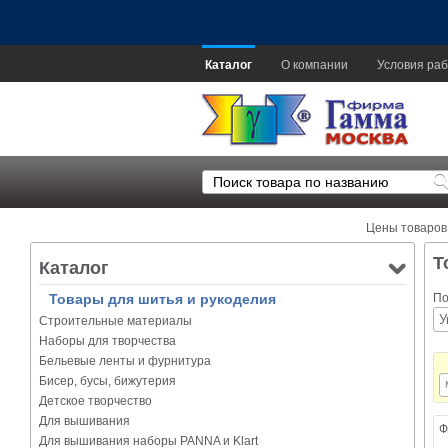
Каталог
О компании
Условия раб
Цены товаров
Т
Каталог
Товары для шитья и рукоделия
По
Строительные материалы
Наборы для творчества
Бельевые ленты и фурнитура
Бисер, бусы, бижутерия
Детское творчество
Для вышивания
Ф
Для вышивания наборы PANNA и Klart