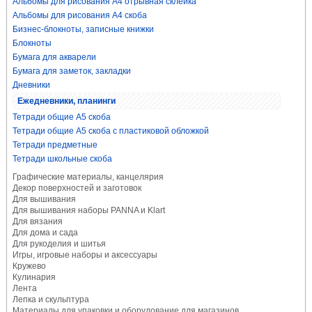
Альбомы для рисования А4 отрывная склейка
Альбомы для рисования А4 скоба
Бизнес-блокноты, записные книжки
Блокноты
Бумага для акварели
Бумага для заметок, закладки
Дневники
Ежедневники, планинги
Тетради общие А5 скоба
Тетради общие А5 скоба с пластиковой обложкой
Тетради предметные
Тетради школьные скоба
Графические материалы, канцелярия
Декор поверхностей и заготовок
Для вышивания
Для вышивания наборы PANNA и Klart
Для вязания
Для дома и сада
Для рукоделия и шитья
Игры, игровые наборы и аксессуары
Кружево
Кулинария
Лента
Лепка и скульптура
Материалы для упаковки и оборудование для магазинов