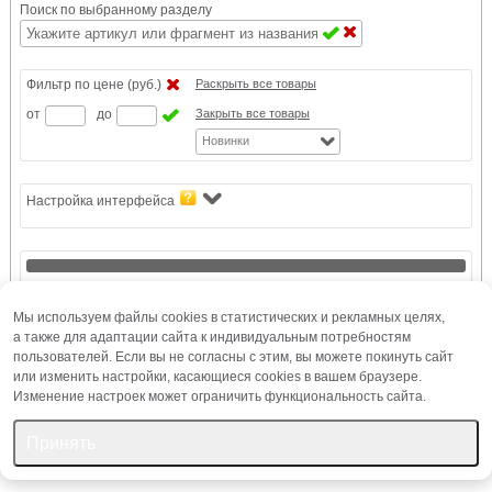
Поиск по выбранному разделу
Фильтр по цене (руб.)
Раскрыть все товары
от
до
Закрыть все товары
Новинки
Настройка интерфейса
"Светоч" Е252 Ежедневник учителя, глянц. ламинация, A5 128 л. 2 шт.
Мы используем файлы cookies в статистических и рекламных целях,
Наименований: 3
а также для адаптации сайта к индивидуальным потребностям
"Светоч" Е253 Ежедневник учителя, мат. ламинация + выб. лак, A5 128
пользователей. Если вы не согласны с этим, вы можете покинуть сайт
л. 2 шт.
или изменить настройки, касающиеся cookies в вашем браузере.
Наименований: 3
Изменение настроек может ограничить функциональность сайта.
Принять