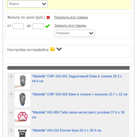
Марка
Фильтр по цене (руб.)
Раскрыть все товары
от
до
Закрыть все товары
Новинки
Настройка интерфейса
"Miadolla" CMF-IAS-001 Задумчивый Ежик в тумане 28.3 х
44.9 см
"Miadolla" CMF-IAS-002 Ежик в тумане с кульком 10.7 х 22 см
"Miadolla" IAS-009 Таба лапка-антистресс розовая 37.6 х 36
см
"Miadolla" IAS-010 Енотик Куки 25.2 х 36.9 см