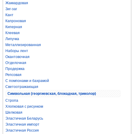
Жаккардовая
Зиг-заг
Кант
Капроновая
Киперная
Клеевая
Липучка
Металлизированная
Наборы лент
Окантовочная
Отделочная
Продержка
Репсовая
С помпонами и бахрамой
Светоотражающая
Символьная (георгиевская, блокадная, триколор)
Стропа
Хлопковая с рисунком
Шелковая
Эластичная Беларусь
Эластичная импорт
Эластичная Россия