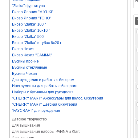
Н
"Zlatka" фурнитура
Бисер Япония "MIYUKI"
Бисер Япония "TOHO"
Бисер "Zlatka" 100 г
Бисер "Zlatka" 10х10 г
Бисер "Zlatka" 500 г
Бисер "Zlatka" в тубах 6х20 г
Бисер Чехия
Бисер Чехия "GAMMA"
Бусины прочие
Бусины стеклянные
Бусины Чехия
Для рукоделия и работы с бисером
Инструменты для работы с бисером
Наборы с бусинами для рукоделия
"CHERRY MARY" Аксессуары для волос, бижутерия
"CHERRY MARY" Детская бижутерия
"FAYCRAFT" для рукоделия
Детское творчество
Для вышивания
Для вышивания наборы PANNA и Klart
Для вязания