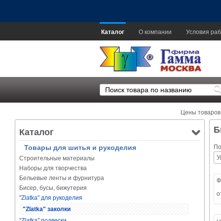
Каталог
О компании
Условия раб
Цены товаров
Б
Каталог
Товары для шитья и рукоделия
По
Строительные материалы
Наборы для творчества
Бельевые ленты и фурнитура
Ф
Бисер, бусы, бижутерия
о
"Zlatka" для рукоделия
"Zlatka" заколки
"Zlatka" подвески