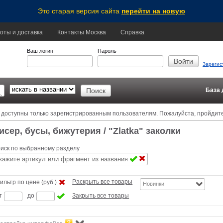
Это старая версия сайта
перейти на новую
оты и доставка
Контакты Москва
Справка
Ваш логин
Пароль
Зарегис
База 
 доступны только зарегистрированным пользователям. Пожалуйста, пройдит
исер, бусы, бижутерия
/ "Zlatka" заколки
иск по выбранному разделу
Раскрыть все товары
ильтр по цене (руб.)
Новинки
т
до
Закрыть все товары