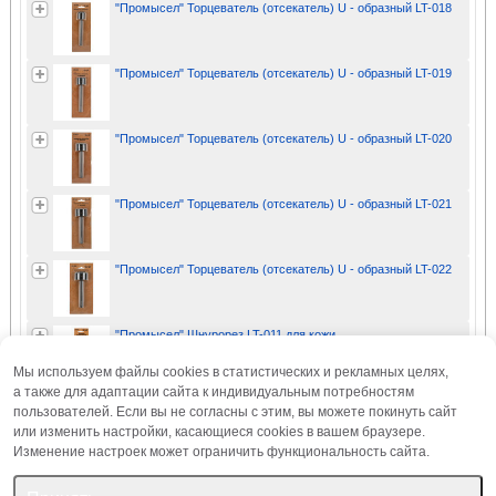
"Промысел" Торцеватель (отсекатель) U - образный LT-018
"Промысел" Торцеватель (отсекатель) U - образный LT-019
"Промысел" Торцеватель (отсекатель) U - образный LT-020
"Промысел" Торцеватель (отсекатель) U - образный LT-021
"Промысел" Торцеватель (отсекатель) U - образный LT-022
"Промысел" Шнурорез LT-011 для кожи
Мы используем файлы cookies в статистических и рекламных целях,
а также для адаптации сайта к индивидуальным потребностям
"FLEXSTEP" "Краска для кожи" Реставрационная LDP-50 для
пользователей. Если вы не согласны с этим, вы можете покинуть сайт
кожи 50 мл
или изменить настройки, касающиеся cookies в вашем браузере.
Наименований: 3
Изменение настроек может ограничить функциональность сайта.