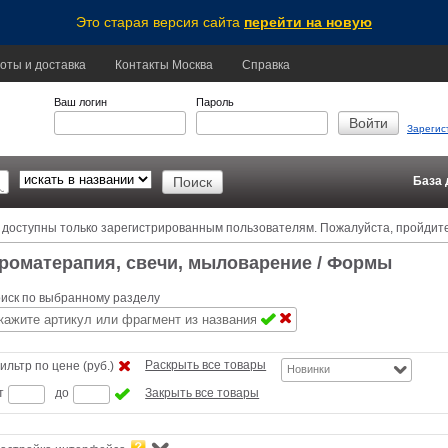
Это старая версия сайта
перейти на новую
оты и доставка
Контакты Москва
Справка
Ваш логин
Пароль
Зарегис
База 
 доступны только зарегистрированным пользователям. Пожалуйста, пройдит
роматерапия, свечи, мыловарение
/ Формы
иск по выбранному разделу
Раскрыть все товары
ильтр по цене (руб.)
Новинки
т
до
Закрыть все товары