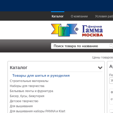
Каталог
О компании
Условия раб
Цены товаров
А
Каталог
Товары для шитья и рукоделия
По
Строительные материалы
Наборы для творчества
Бельевые ленты и фурнитура
Ф
Бисер, бусы, бижутерия
о
Детское творчество
Для вышивания
Для вышивания наборы PANNA и Klart