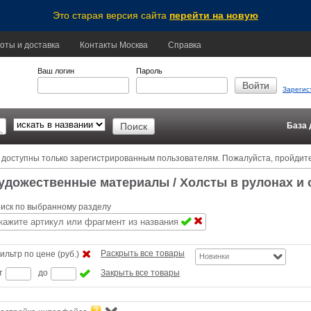
Это старая версия сайта
перейти на новую
оты и доставка
Контакты Москва
Справка
Ваш логин
Пароль
Зарегис
База 
 доступны только зарегистрированным пользователям. Пожалуйста, пройдит
удожественные материалы
/ Холсты в рулонах и
иск по выбранному разделу
Раскрыть все товары
ильтр по цене (руб.)
Новинки
т
до
Закрыть все товары