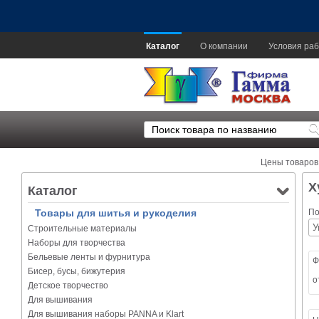
Каталог
О компании
Условия раб
Цены товаров
Х
Каталог
Товары для шитья и рукоделия
По
Строительные материалы
Наборы для творчества
Бельевые ленты и фурнитура
Ф
Бисер, бусы, бижутерия
о
Детское творчество
Для вышивания
Для вышивания наборы PANNA и Klart