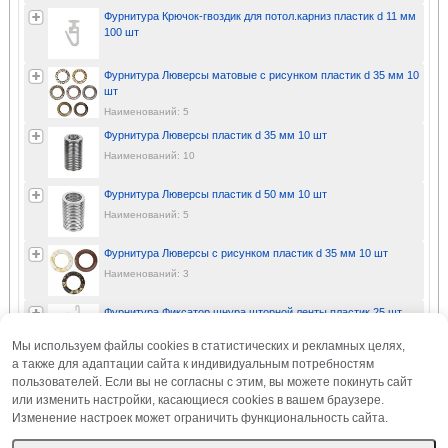
Фурнитура Крючок-гвоздик для потол.карниз пластик d 11 мм
100 шт
Фурнитура Люверсы матовые с рисунком пластик d 35 мм 10
шт
Наименований: 5
Фурнитура Люверсы пластик d 35 мм 10 шт
Наименований: 10
Фурнитура Люверсы пластик d 50 мм 10 шт
Наименований: 5
Фурнитура Люверсы с рисунком пластик d 35 мм 10 шт
Наименований: 3
Фурнитура Фиксатор шнура шторной ленты пластик 25 шт
Мы используем файлы cookies в статистических и рекламных целях,
а также для адаптации сайта к индивидуальным потребностям
Фурнитура "BLITZ" Крючок шторный на кольцо пластик LF-
пользователей. Если вы не согласны с этим, вы можете покинуть сайт
300 100 шт СК/Распродажа
или изменить настройки, касающиеся cookies в вашем браузере.
Наименований: 2
Изменение настроек может ограничить функциональность сайта.