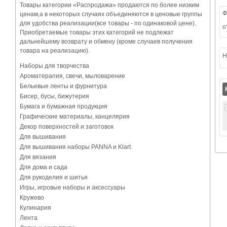
Товары категории «Распродажа» продаются по более низким
Ф
ценам,а в некоторых случаях объединяются в ценовые группы
для удобства реализации(все товары - по одинаковой цене).
о
Приобретаемые товары этих категорий не подлежат
дальнейшему возврату и обмену (кроме случаев получения
товара на реализацию).
Н
Наборы для творчества
Ароматерапия, свечи, мыловарение
Бельевые ленты и фурнитура
Бисер, бусы, бижутерия
Бумага и бумажная продукция
Графические материалы, канцелярия
Декор поверхностей и заготовок
Для вышивания
Для вышивания наборы PANNA и Klart
Для вязания
Для дома и сада
Для рукоделия и шитья
Игры, игровые наборы и аксессуары
Кружево
Кулинария
Лента