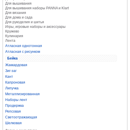
Для вышивания
Для вышивания наборы PANNA и Klart
Для вязания
Для дома и сада
Для рукоделия и шитья
Игры, игровые наборы и аксессуары
Кружево
Кулинария
Лента
Атласная однотонная
Атласная с рисунком
Бейка
Жаккардовая
Зиг-заг
Кант
Капроновая
Липучка
Металлизированная
Наборы лент
Продержка
Репсовая
Светоотражающая
Шелковая